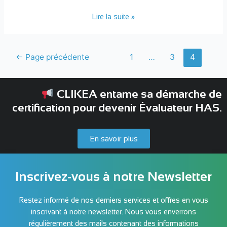
Lire la suite »
←
Page précédente
1
…
3
4
CLIKEA entame sa démarche de
certification pour devenir Évaluateur HAS.
En savoir plus
Inscrivez-vous à notre Newsletter
Restez informé de nos derniers services et offres en vous
inscrivant à notre newsletter. Nous vous enverrons
régulièrement des mails contenant des informations