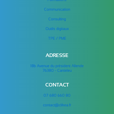
Communication
Consulting
Outils digitaux
TPE / PME
ADRESSE
18b Avenue du président Allende
76380 - Canteleu
CONTACT
07 680 660 80
contact@clikea.fr