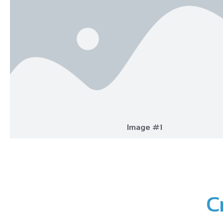
Image #1
C