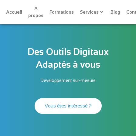
À
Accueil
Formations
Services
Blog
Cont
propos
Des Outils Digitaux
Adaptés à vous
Développement sur-mesure
Vous êtes intéressé ?