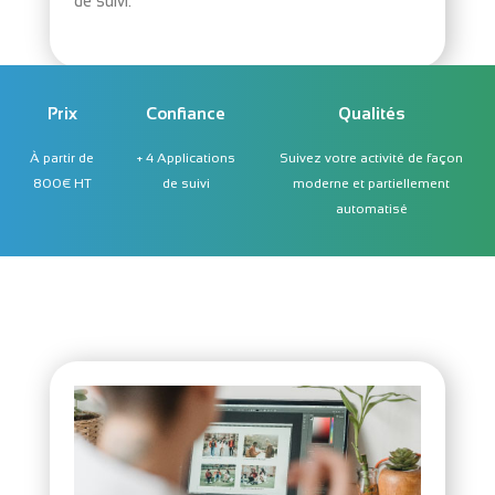
de suivi.
Prix
Confiance
Qualités
À partir de
+ 4 Applications
Suivez votre activité de façon
800€ HT
de suivi
moderne et partiellement
automatisé