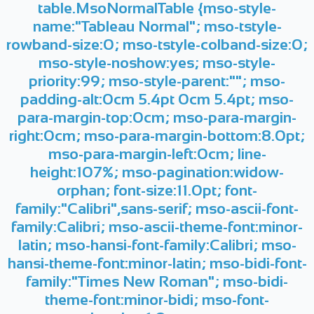
table.MsoNormalTable {mso-style-
name:"Tableau Normal"; mso-tstyle-
rowband-size:0; mso-tstyle-colband-size:0;
mso-style-noshow:yes; mso-style-
priority:99; mso-style-parent:""; mso-
padding-alt:0cm 5.4pt 0cm 5.4pt; mso-
para-margin-top:0cm; mso-para-margin-
right:0cm; mso-para-margin-bottom:8.0pt;
mso-para-margin-left:0cm; line-
height:107%; mso-pagination:widow-
orphan; font-size:11.0pt; font-
family:"Calibri",sans-serif; mso-ascii-font-
family:Calibri; mso-ascii-theme-font:minor-
latin; mso-hansi-font-family:Calibri; mso-
hansi-theme-font:minor-latin; mso-bidi-font-
family:"Times New Roman"; mso-bidi-
theme-font:minor-bidi; mso-font-