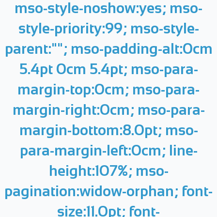
mso-style-noshow:yes; mso-
style-priority:99; mso-style-
parent:""; mso-padding-alt:0cm
5.4pt 0cm 5.4pt; mso-para-
margin-top:0cm; mso-para-
margin-right:0cm; mso-para-
margin-bottom:8.0pt; mso-
para-margin-left:0cm; line-
height:107%; mso-
pagination:widow-orphan; font-
size:11.0pt; font-