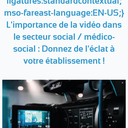
ligatures:standardcontextual;
mso-fareast-language:EN-US;}
L'importance
de la vidéo dans
le secteur social / médico-
social : Donnez de
l'éclat à
votre établissement !