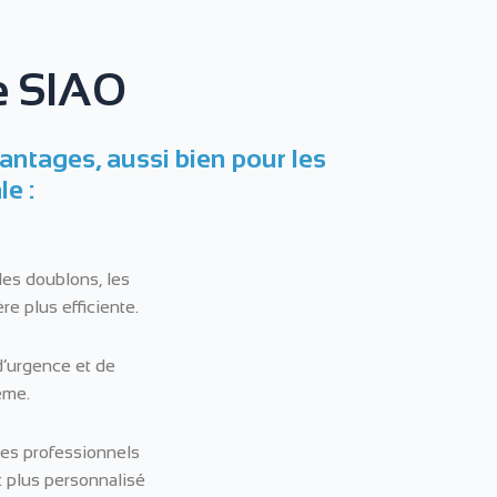
le SIAO
vantages, aussi bien pour les
e :
 les doublons, les
e plus efficiente.
 d’urgence et de
ême.
 les professionnels
 plus personnalisé